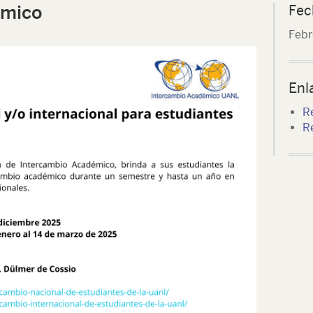
émico
Fec
Febr
Enl
R
Re